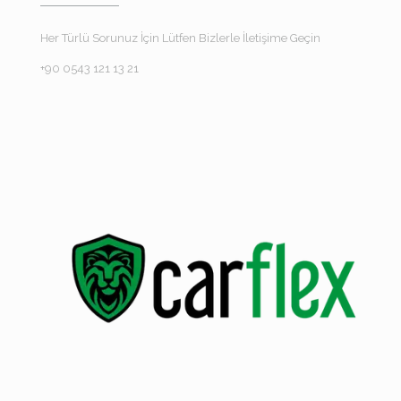
Her Türlü Sorunuz İçin Lütfen Bizlerle İletişime Geçin
+90 0543 121 13 21